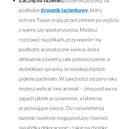
Zacznij od łazienki:
po pierwsze połóż na
podłodze
dywanik łazienkowy
, który
ochroni Twoje stopy przed zimnem po wyjściu
z wanny czy spod prysznica. Możesz
rozstawić na półkach, przy wannie i na
podłodze aromatyczne świece, które
delikatnie oświetlą całe pomieszczenie, a
dodatkowo sprawią, że w pokoju będzie
pięknie pachniało. W zależności od pory roku
możesz wybrać inny aromat – zimą postaw na
zapach jabłek w cynamonie, a latem na
orzeźwiające owoce. Do rozświetlenia
łazienki świetnie mogą posłużyć również
światełka dekoracyjne – takie na choinkę.