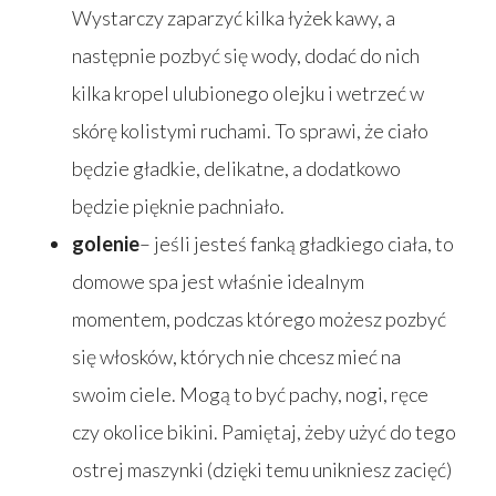
Wystarczy zaparzyć kilka łyżek kawy, a
następnie pozbyć się wody, dodać do nich
kilka kropel ulubionego olejku i wetrzeć w
Strona główna
skórę kolistymi ruchami. To sprawi, że ciało
będzie gładkie, delikatne, a dodatkowo
Produkty
będzie pięknie pachniało.
Wyszukiwarka sk
Materace
golenie
– jeśli jesteś fanką gładkiego ciała, to
Blog
Łóżka
domowe spa jest właśnie idealnym
momentem, podczas którego możesz pozbyć
Kontakt
Akcesoria
się włosków, których nie chcesz mieć na
swoim ciele. Mogą to być pachy, nogi, ręce
czy okolice bikini. Pamiętaj, żeby użyć do tego
ostrej maszynki (dzięki temu unikniesz zacięć)