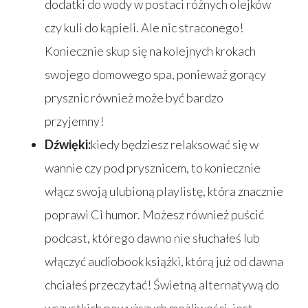
dodatki do wody w postaci różnych olejków
czy kuli do kąpieli. Ale nic straconego!
Koniecznie skup się na kolejnych krokach
swojego domowego spa, ponieważ gorący
prysznic również może być bardzo
przyjemny!
Dźwięki:
kiedy będziesz relaksować się w
wannie czy pod prysznicem, to koniecznie
włącz swoją ulubioną playlistę, która znacznie
poprawi Ci humor. Możesz również puścić
podcast, którego dawno nie słuchałeś lub
włączyć audiobook książki, którą już od dawna
chciałeś przeczytać! Świetną alternatywą do
wszystkich powyższych możliwości, jest